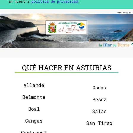
en nuestra
política de privacidad
.
QUÉ HACER EN ASTURIAS
Allande
Oscos
Belmonte
Pesoz
Boal
Salas
Cangas
San Tirso
Castropol