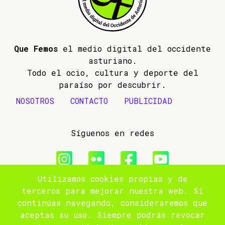
Que Femos
el medio digital del occidente
asturiano.
Todo el ocio, cultura y deporte del
paraíso por descubrir.
NOSOTROS
CONTACTO
PUBLICIDAD
Síguenos en redes
Utilizamos cookies propias y de
© 2009- 2026 Que Femos
terceros para mejorar nuestra web. Si
continúas navegando, consideraremos que
Aviso legal
aceptas su uso. Siempre podrás revocar