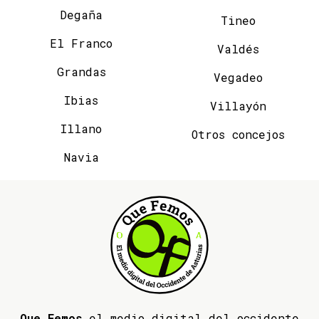
Degaña
Tineo
El Franco
Valdés
Grandas
Vegadeo
Ibias
Villayón
Illano
Otros concejos
Navia
Que Femos
el medio digital del occidente