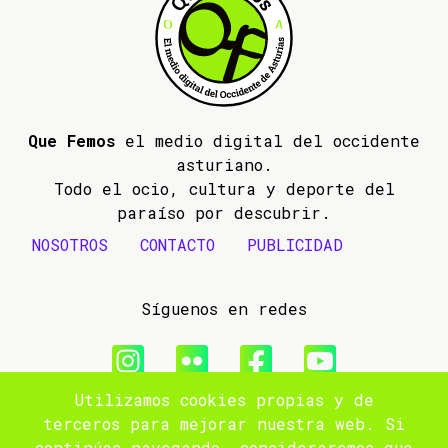
Que Femos
el medio digital del occidente
asturiano.
Todo el ocio, cultura y deporte del
paraíso por descubrir.
NOSOTROS
CONTACTO
PUBLICIDAD
Síguenos en redes
Utilizamos cookies propias y de
© 2009- 2026 Que Femos
terceros para mejorar nuestra web. Si
continúas navegando, consideraremos que