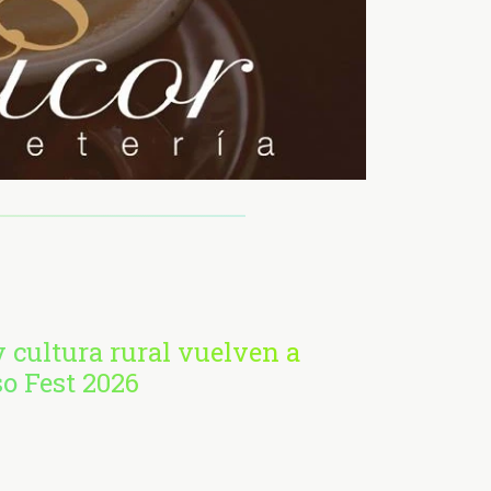
 cultura rural vuelven a
so Fest 2026