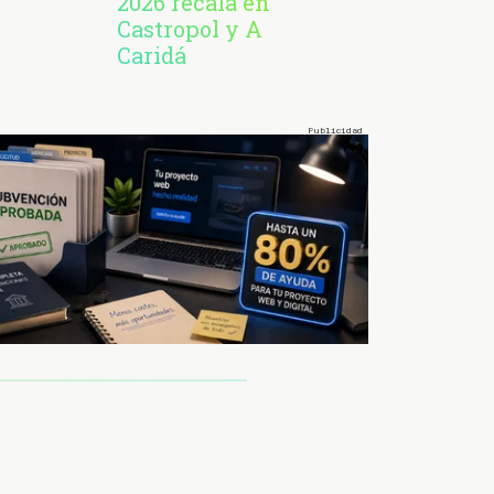
2026 recala en
Castropol y A
Caridá