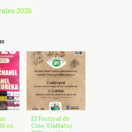
vales 2026
as
San
El Festival de
26 en
Cine VíaNatur