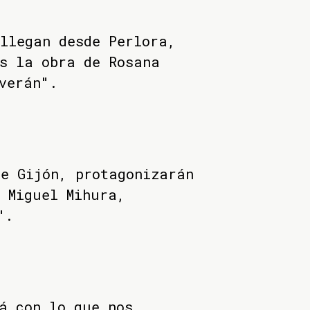
llegan desde Perlora,
s la obra de Rosana
verán".
e Gijón, protagonizarán
 Miguel Mihura,
".
á con lo que nos