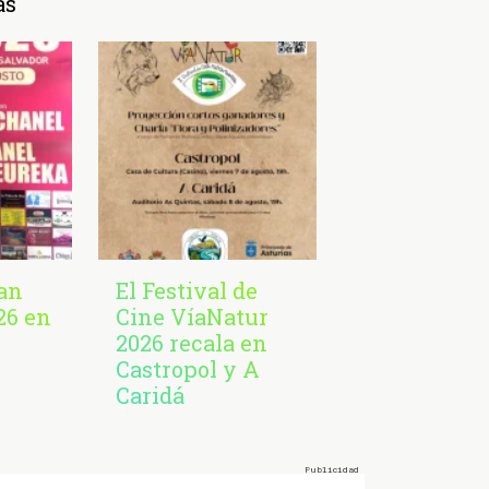
as
San
El Festival de
26 en
Cine VíaNatur
2026 recala en
Castropol y A
Caridá