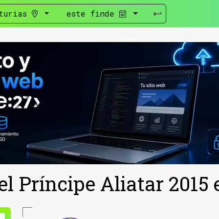
turias
este finde
el Príncipe Aliatar 2015