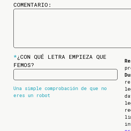
COMENTARIO:
*
¿CON QUÉ LETRA EMPIEZA QUE
Re
FEMOS?
pr
Du
re
Una simple comprobación de que no
l
eres un robot
da
l
re
li
in
pr