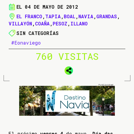
EL 04 DE MAYO DE 2012
EL FRANCO
,
TAPIA
,
BOAL
,
NAVIA
,
GRANDAS
,
VILLAYÓN
,
COAÑA
,
PESOZ
,
ILLANO
SIN CATEGORÍAS
#Eonaviego
760 VISITAS
El prósimo
venres 4
de mayo,
Día das