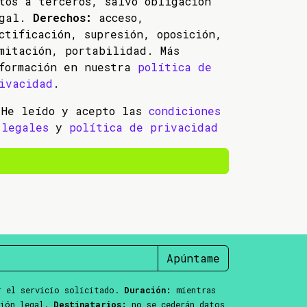
tos a terceros, salvo obligación
egal.
Derechos:
acceso,
ctificación, supresión, oposición,
mitación, portabilidad. Más
formación en nuestra
política de
ivacidad
.
He leído y acepto las
condiciones
legales
y
política de privacidad
Apúntame
 el servicio solicitado.
Duración:
mientras
ción legal.
Destinatarios:
no se cederán datos