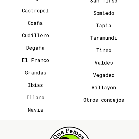
San Tirso
Castropol
Somiedo
Coaña
Tapia
Cudillero
Taramundi
Degaña
Tineo
El Franco
Valdés
Grandas
Vegadeo
Ibias
Villayón
Illano
Otros concejos
Navia