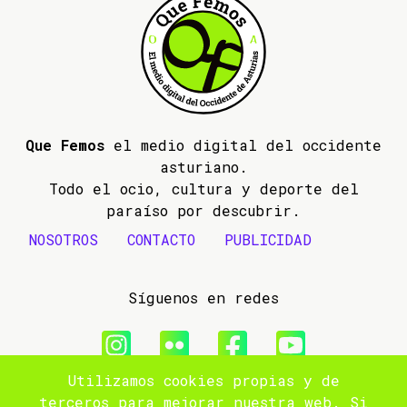
Que Femos
el medio digital del occidente
asturiano.
Todo el ocio, cultura y deporte del
paraíso por descubrir.
NOSOTROS
CONTACTO
PUBLICIDAD
Síguenos en redes
Utilizamos cookies propias y de
© 2009- 2026 Que Femos
terceros para mejorar nuestra web. Si