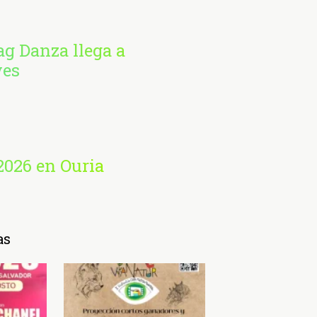
ag Danza llega a
ves
2026 en Ouria
as