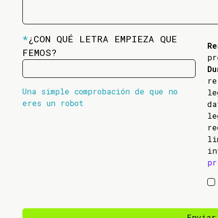
*
¿CON QUÉ LETRA EMPIEZA QUE
Re
FEMOS?
pr
Du
re
Una simple comprobación de que no
l
eres un robot
da
l
re
li
in
pr
Enviar