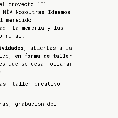
el proyecto “El
 NÍA Nosoutras Ideamos
l merecido
ad, la memoria y las
io rural.
ividades
, abiertas a la
lico,
en forma de taller
es que se desarrollarán
s
.
as, taller creativo
ras, grabación del