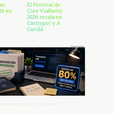
San
El Festival de
26 en
Cine VíaNatur
2026 recala en
Castropol y A
Caridá