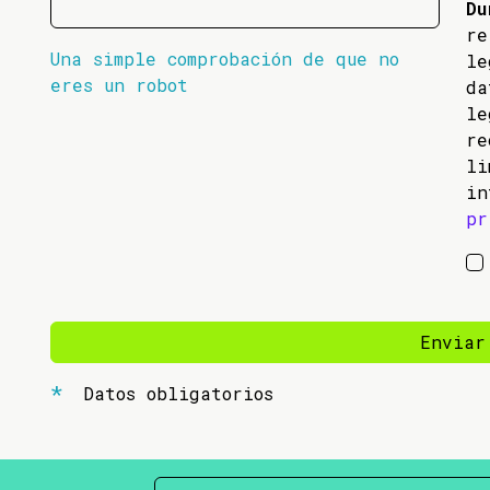
Du
re
Una simple comprobación de que no
l
eres un robot
da
l
re
li
in
pr
Enviar
Datos obligatorios