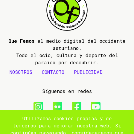
Que Femos
el medio digital del occidente
asturiano.
Todo el ocio, cultura y deporte del
paraíso por descubrir.
NOSOTROS
CONTACTO
PUBLICIDAD
Síguenos en redes
Utilizamos cookies propias y de
© 2009- 2026 Que Femos
terceros para mejorar nuestra web. Si
continúas navegando, consideraremos que