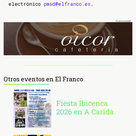
electrónico
pmsd@elfranco.es
.
Otros eventos en El Franco
Fiesta Ibicenca
2026 en A Caridá