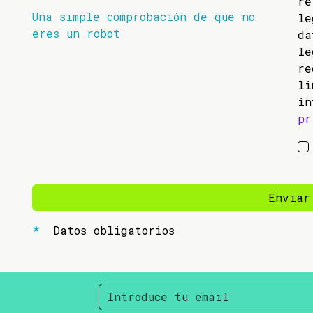
re
Una simple comprobación de que no
l
eres un robot
da
l
re
li
in
pr
Enviar
Datos obligatorios