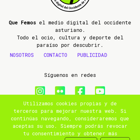
Que Femos
el medio digital del occidente
asturiano.
Todo el ocio, cultura y deporte del
paraíso por descubrir.
NOSOTROS
CONTACTO
PUBLICIDAD
Síguenos en redes
Utilizamos cookies propias y de
© 2009- 2026 Que Femos
terceros para mejorar nuestra web. Si
continúas navegando, consideraremos que
Aviso legal
aceptas su uso. Siempre podrás revocar
tu consentimiento y obtener más
Política de privacidad