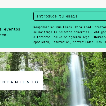
Responsable:
Que Femos.
Finalidad:
prestar
s eventos
se mantenga la relación comercial u obliga
reo.
a terceros, salvo obligación legal.
Derech
oposición, limitación, portabilidad. Más 