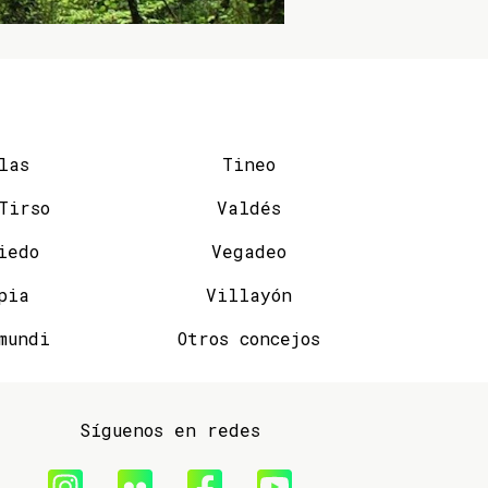
las
Tineo
San Tirso
Valdés
iedo
Vegadeo
pia
Villayón
mundi
Otros concejos
Síguenos en redes