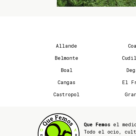
Allande
Co
Belmonte
Cudi
Boal
Deg
Cangas
El F
Castropol
Gra
Que Femos
el medio
Todo el ocio, cul