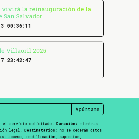
 vivirá la reinauguración de la
e San Salvador
13 00:36:11
e Villaoril 2025
17 23:42:47
Apúntame
 el servicio solicitado.
Duración:
mientras
ción legal.
Destinatarios:
no se cederán datos
os:
acceso, rectificación, supresión,