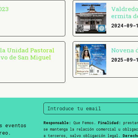
023
Valdredo
ermita d
2024-09-
la Unidad Pastoral
Novena d
ivo de San Miguel
2025-09-
Responsable:
Que Femos.
Finalidad:
prestar
s eventos
se mantenga la relación comercial u obliga
reo.
a terceros, salvo obligación legal.
Derech