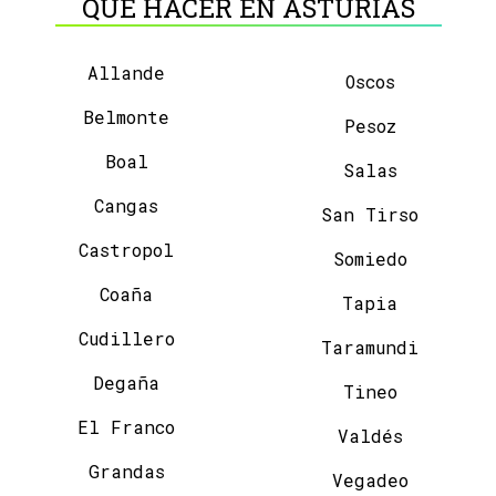
QUÉ HACER EN ASTURIAS
Allande
Oscos
Belmonte
Pesoz
Boal
Salas
Cangas
San Tirso
Castropol
Somiedo
Coaña
Tapia
Cudillero
Taramundi
Degaña
Tineo
El Franco
Valdés
Grandas
Vegadeo