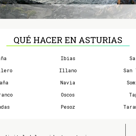
QUÉ HACER EN ASTURIAS
aña
Ibias
Sa
llero
Illano
aña
Navia
Som
ranco
Oscos
Ta
ndas
Pesoz
Tara