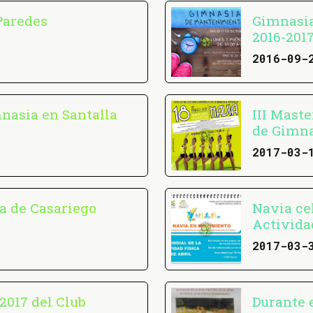
Paredes
Gimnasia
2016-201
2016-09-
mnasia en Santalla
III Maste
de Gimna
2017-03-
a de Casariego
Navia cel
Activida
2017-03-
2017 del Club
Durante e