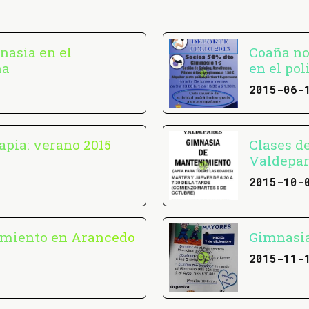
nasia en el
Coaña no
ña
en el pol
2015-06-
apia: verano 2015
Clases d
Valdepa
2015-10-
miento en Arancedo
Gimnasia
2015-11-