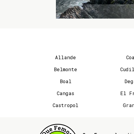
Allande
Co
Belmonte
Cudi
Boal
Deg
Cangas
El F
Castropol
Gra