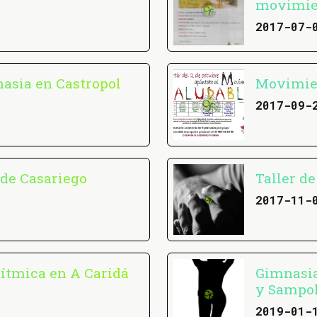
movimie
2017-07-
asia en Castropol
Movimien
2017-09-
 de Casariego
Taller d
2017-11-
ítmica en A Caridá
Gimnasia
y Sampo
2019-01-