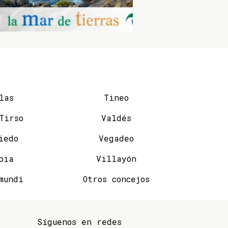
las
Tineo
San Tirso
Valdés
iedo
Vegadeo
pia
Villayón
mundi
Otros concejos
Síguenos en redes