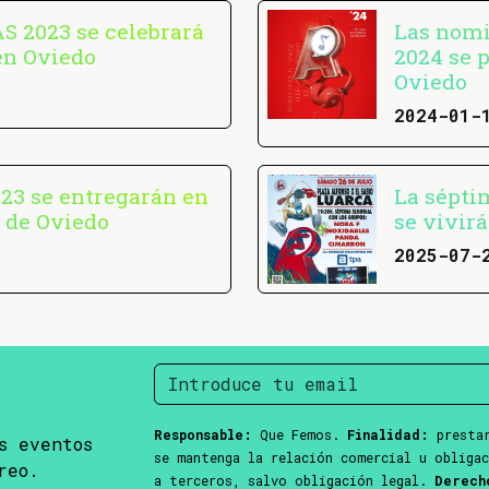
S 2023 se celebrará
Las nomi
en Oviedo
2024 se 
Oviedo
2024-01-
23 se entregarán en
La sépti
a de Oviedo
se vivir
2025-07-
Responsable:
Que Femos.
Finalidad:
prestar
s eventos
se mantenga la relación comercial u obliga
reo.
a terceros, salvo obligación legal.
Derech