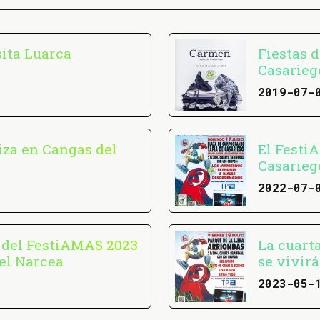
sita Luarca
Fiestas 
Casarieg
2019-07-
iza en Cangas del
El Festi
Casarieg
2022-07-
 del FestiAMAS 2023
La cuart
el Narcea
se vivir
2023-05-