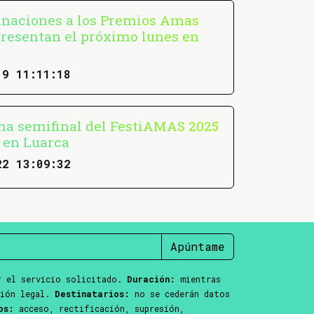
naciones a los Premios Amas
presentan el próximo lunes en
19 11:11:18
ma semifinal del FestiAMAS 2025
á en Luarca
22 13:09:32
Apúntame
 el servicio solicitado.
Duración:
mientras
ción legal.
Destinatarios:
no se cederán datos
os:
acceso, rectificación, supresión,