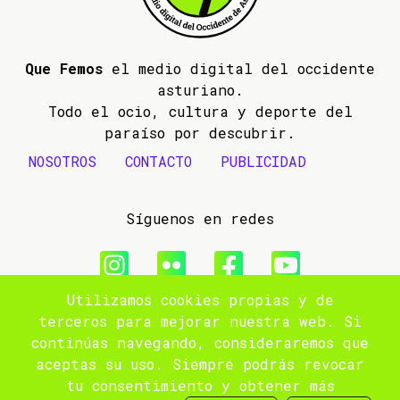
Que Femos
el medio digital del occidente
asturiano.
Todo el ocio, cultura y deporte del
paraíso por descubrir.
NOSOTROS
CONTACTO
PUBLICIDAD
Síguenos en redes
Utilizamos cookies propias y de
© 2009- 2026 Que Femos
terceros para mejorar nuestra web. Si
continúas navegando, consideraremos que
Aviso legal
aceptas su uso. Siempre podrás revocar
tu consentimiento y obtener más
Política de privacidad