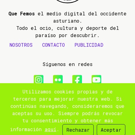
Que Femos
el medio digital del occidente
asturiano.
Todo el ocio, cultura y deporte del
paraíso por descubrir.
NOSOTROS
CONTACTO
PUBLICIDAD
Síguenos en redes
Utilizamos cookies propias y de
© 2009- 2026 Que Femos
terceros para mejorar nuestra web. Si
continúas navegando, consideraremos que
Aviso legal
aceptas su uso. Siempre podrás revocar
tu consentimiento y obtener más
Política de privacidad
información
aquí
.
Rechazar
Aceptar
Site by
popnoart