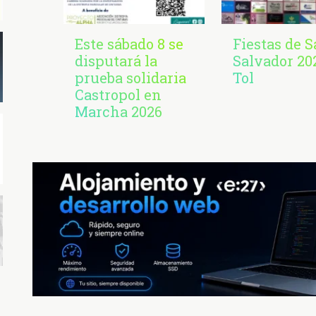
Este sábado 8 se
Fiestas de 
disputará la
Salvador 20
prueba solidaria
Tol
Castropol en
Marcha 2026