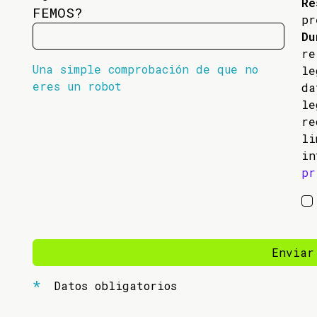
Re
FEMOS?
pr
Du
re
Una simple comprobación de que no
l
eres un robot
da
l
re
li
in
pr
Enviar
Datos obligatorios