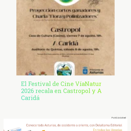
El Festival de Cine VíaNatur
2026 recala en Castropol y A
Caridá