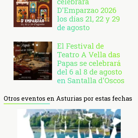
celebrará
D'Emparzao 2026
los días 21, 22 y 29
de agosto
El Festival de
Teatro A Vella das
Papas se celebrará
del 6 al 8 de agosto
en Santalla d'Oscos
Otros eventos en Asturias por estas fechas