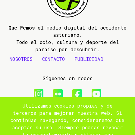
Que Femos
el medio digital del occidente
asturiano.
Todo el ocio, cultura y deporte del
paraíso por descubrir.
NOSOTROS
CONTACTO
PUBLICIDAD
Síguenos en redes
Utilizamos cookies propias y de
© 2009- 2026 Que Femos
terceros para mejorar nuestra web. Si
continúas navegando, consideraremos que
Aviso legal
aceptas su uso. Siempre podrás revocar
tu consentimiento y obtener más