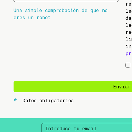
re
Una simple comprobación de que no
l
eres un robot
da
l
re
li
in
pr
Enviar
Datos obligatorios