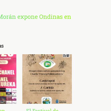
Morán expone Ondinas en
as
San
El Festival de