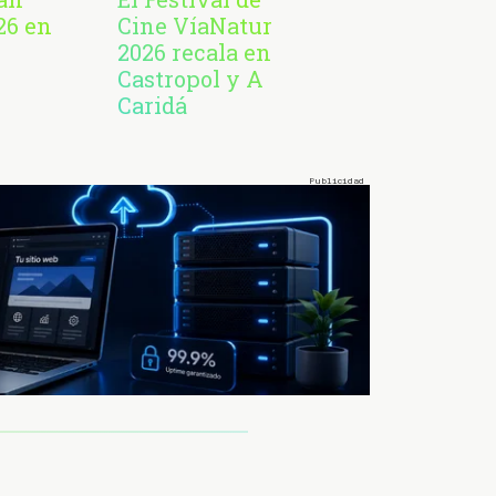
26 en
Cine VíaNatur
2026 recala en
Castropol y A
Caridá