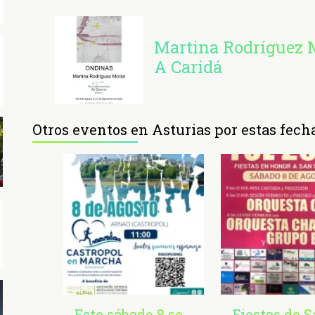
Martina Rodríguez 
A Caridá
Otros eventos en Asturias por estas fech
Este sábado 8 se
Fiestas de 