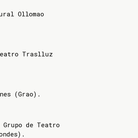
ural Ollomao
Teatro Traslluz
nes (Grao).
 Grupo de Teatro
ondes).