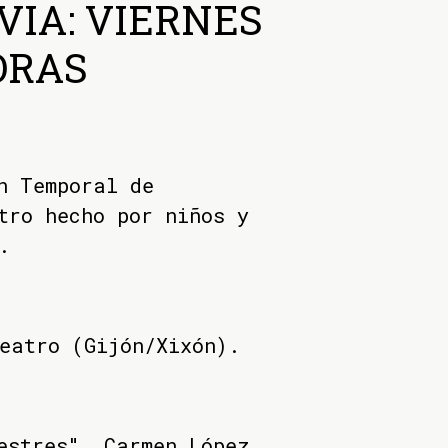
VIA: VIERNES
ORAS
n Temporal de
tro hecho por niños y
.
eatro (Gijón/Xixón).
estres", Carmen López