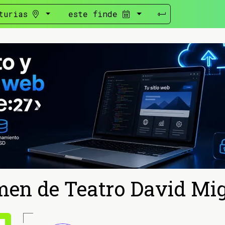
turias
este finde
men de Teatro David Mig