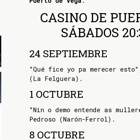
Puerto de Vega
.
CASINO DE PUE
SÁBADOS 20
24 SEPTIEMBRE
"Qué fice yo pa merecer esto"
(La Felguera).
1 OCTUBRE
"Nin o demo entende as muller
Pedroso (Narón-Ferrol).
8 OCTUBRE