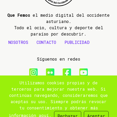
Que Femos
el medio digital del occidente
asturiano.
Todo el ocio, cultura y deporte del
paraíso por descubrir.
NOSOTROS
CONTACTO
PUBLICIDAD
Síguenos en redes
Utilizamos cookies propias y de
© 2009- 2026 Que Femos
terceros para mejorar nuestra web. Si
continúas navegando, consideraremos que
Aviso legal
aceptas su uso. Siempre podrás revocar
tu consentimiento y obtener más
Política de privacidad
información
aquí
.
Rechazar
Aceptar