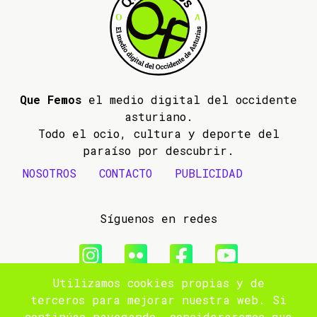
Que Femos
el medio digital del occidente
asturiano.
Todo el ocio, cultura y deporte del
paraíso por descubrir.
NOSOTROS
CONTACTO
PUBLICIDAD
Síguenos en redes
Utilizamos cookies propias y de
© 2009- 2026 Que Femos
terceros para mejorar nuestra web. Si
continúas navegando, consideraremos que