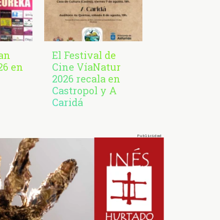
San
El Festival de
26 en
Cine VíaNatur
2026 recala en
Castropol y A
Caridá