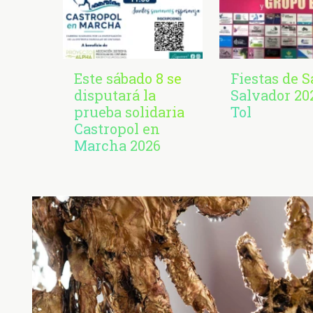
Este sábado 8 se
Fiestas de 
disputará la
Salvador 20
prueba solidaria
Tol
Castropol en
Marcha 2026