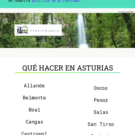
en nuestra
política de privacidad
.
QUÉ HACER EN ASTURIAS
Allande
Oscos
Belmonte
Pesoz
Boal
Salas
Cangas
San Tirso
Castropol