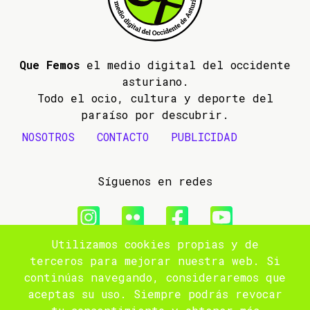
Que Femos
el medio digital del occidente
asturiano.
Todo el ocio, cultura y deporte del
paraíso por descubrir.
NOSOTROS
CONTACTO
PUBLICIDAD
Síguenos en redes
Utilizamos cookies propias y de
© 2009- 2026 Que Femos
terceros para mejorar nuestra web. Si
continúas navegando, consideraremos que
Aviso legal
aceptas su uso. Siempre podrás revocar