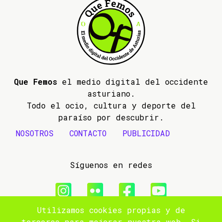
Que Femos
el medio digital del occidente
asturiano.
Todo el ocio, cultura y deporte del
paraíso por descubrir.
NOSOTROS
CONTACTO
PUBLICIDAD
Síguenos en redes
Utilizamos cookies propias y de
© 2009- 2026 Que Femos
terceros para mejorar nuestra web. Si