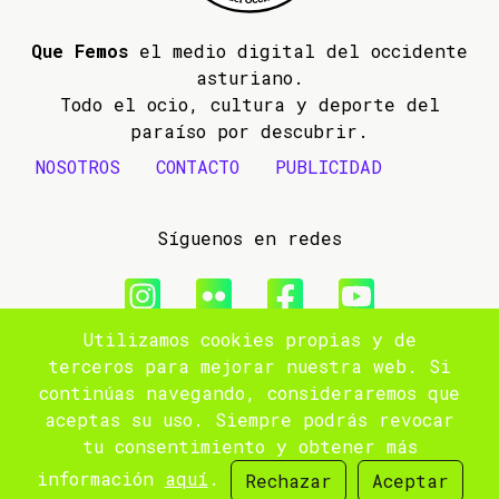
Que Femos
el medio digital del occidente
asturiano.
Todo el ocio, cultura y deporte del
paraíso por descubrir.
NOSOTROS
CONTACTO
PUBLICIDAD
Síguenos en redes
Utilizamos cookies propias y de
© 2009- 2026 Que Femos
terceros para mejorar nuestra web. Si
continúas navegando, consideraremos que
Aviso legal
aceptas su uso. Siempre podrás revocar
tu consentimiento y obtener más
Política de privacidad
información
aquí
.
Rechazar
Aceptar
Site by
popnoart