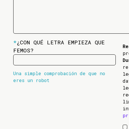
*
¿CON QUÉ LETRA EMPIEZA QUE
Re
FEMOS?
pr
Du
re
Una simple comprobación de que no
l
eres un robot
da
l
re
li
in
pr