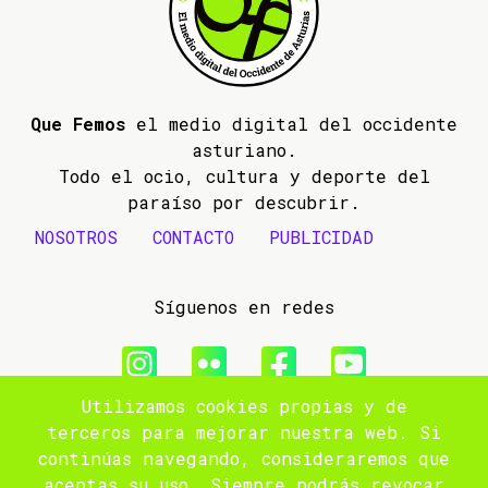
Que Femos
el medio digital del occidente
asturiano.
Todo el ocio, cultura y deporte del
paraíso por descubrir.
NOSOTROS
CONTACTO
PUBLICIDAD
Síguenos en redes
Utilizamos cookies propias y de
© 2009- 2026 Que Femos
terceros para mejorar nuestra web. Si
continúas navegando, consideraremos que
Aviso legal
aceptas su uso. Siempre podrás revocar