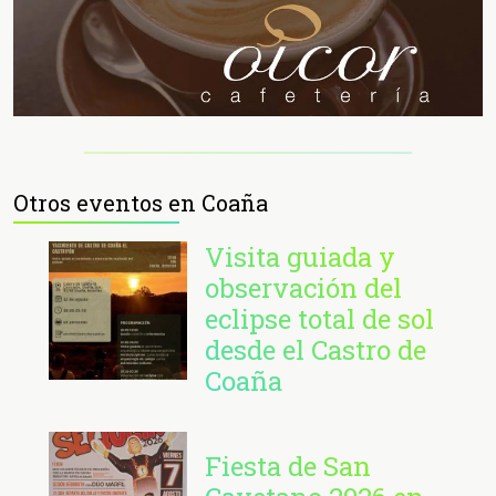
Otros eventos en Coaña
Visita guiada y
observación del
eclipse total de sol
desde el Castro de
Coaña
Fiesta de San