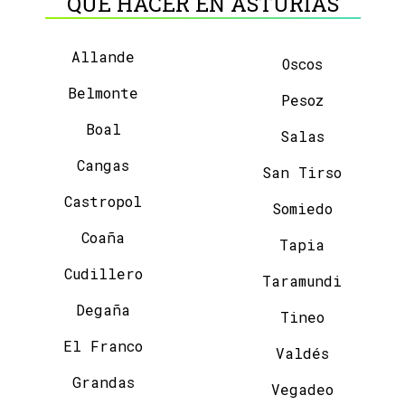
QUÉ HACER EN ASTURIAS
Allande
Oscos
Belmonte
Pesoz
Boal
Salas
Cangas
San Tirso
Castropol
Somiedo
Coaña
Tapia
Cudillero
Taramundi
Degaña
Tineo
El Franco
Valdés
Grandas
Vegadeo