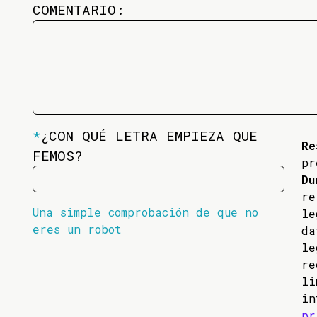
COMENTARIO:
*
¿CON QUÉ LETRA EMPIEZA QUE
Re
FEMOS?
pr
Du
re
Una simple comprobación de que no
l
eres un robot
da
l
re
li
in
pr