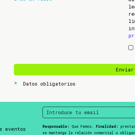
l
re
li
in
pr
Enviar
Datos obligatorios
Responsable:
Que Femos.
Finalidad:
prestar
s eventos
se mantenga la relación comercial u obliga