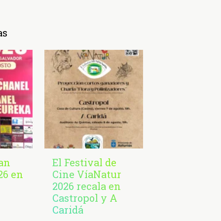
as
San
El Festival de
26 en
Cine VíaNatur
2026 recala en
Castropol y A
Caridá