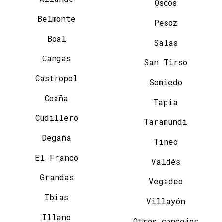
Oscos
Belmonte
Pesoz
Boal
Salas
Cangas
San Tirso
Castropol
Somiedo
Coaña
Tapia
Cudillero
Taramundi
Degaña
Tineo
El Franco
Valdés
Grandas
Vegadeo
Ibias
Villayón
Illano
Otros concejos