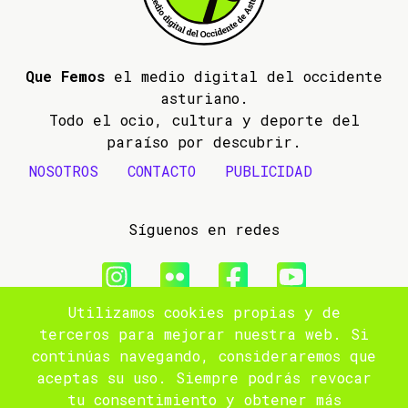
Que Femos
el medio digital del occidente
asturiano.
Todo el ocio, cultura y deporte del
paraíso por descubrir.
NOSOTROS
CONTACTO
PUBLICIDAD
Síguenos en redes
Utilizamos cookies propias y de
© 2009- 2026 Que Femos
terceros para mejorar nuestra web. Si
continúas navegando, consideraremos que
Aviso legal
aceptas su uso. Siempre podrás revocar
tu consentimiento y obtener más
Política de privacidad