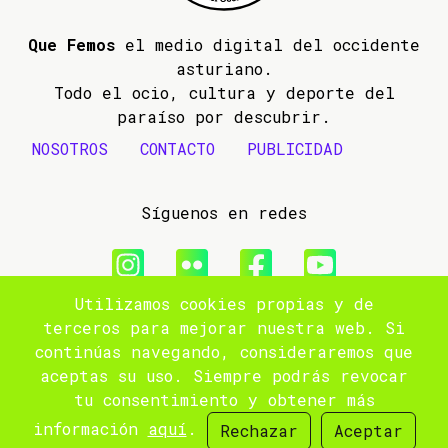
Que Femos
el medio digital del occidente
asturiano.
Todo el ocio, cultura y deporte del
paraíso por descubrir.
NOSOTROS
CONTACTO
PUBLICIDAD
Síguenos en redes
Utilizamos cookies propias y de
© 2009- 2026 Que Femos
terceros para mejorar nuestra web. Si
continúas navegando, consideraremos que
Aviso legal
aceptas su uso. Siempre podrás revocar
tu consentimiento y obtener más
Política de privacidad
información
aquí
.
Rechazar
Aceptar
Site by
popnoart