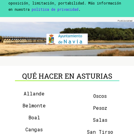
oposición, limitación, portabilidad. Más información
en nuestra
política de privacidad
.
QUÉ HACER EN ASTURIAS
Allande
Oscos
Belmonte
Pesoz
Boal
Salas
Cangas
San Tirso