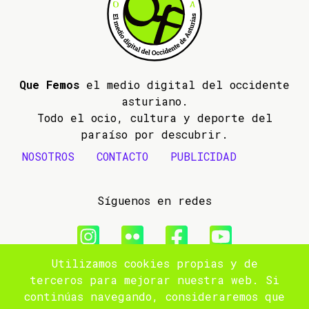
Que Femos
el medio digital del occidente
asturiano.
Todo el ocio, cultura y deporte del
paraíso por descubrir.
NOSOTROS
CONTACTO
PUBLICIDAD
Síguenos en redes
Utilizamos cookies propias y de
© 2009- 2026 Que Femos
terceros para mejorar nuestra web. Si
continúas navegando, consideraremos que
Aviso legal