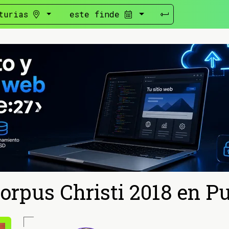
turias
este finde
Corpus Christi 2018 en P