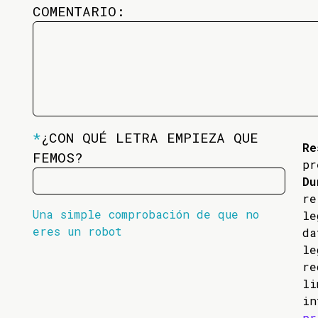
COMENTARIO:
*
¿CON QUÉ LETRA EMPIEZA QUE
Re
FEMOS?
pr
Du
re
Una simple comprobación de que no
l
eres un robot
da
l
re
li
in
pr