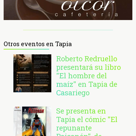
Otros eventos en Tapia
Roberto Redruello
presentará su libro
"El hombre del
maíz" en Tapia de
Casariego
Se presenta en
Tapia el cómic "El
repunante