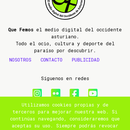
Que Femos
el medio digital del occidente
asturiano.
Todo el ocio, cultura y deporte del
paraíso por descubrir.
NOSOTROS
CONTACTO
PUBLICIDAD
Síguenos en redes
Utilizamos cookies propias y de
© 2009- 2026 Que Femos
terceros para mejorar nuestra web. Si
continúas navegando, consideraremos que
Aviso legal
aceptas su uso. Siempre podrás revocar