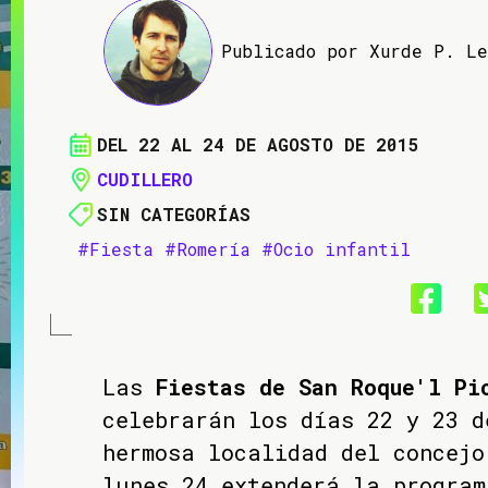
Publicado por Xurde P. L
DEL 22 AL 24 DE AGOSTO DE 2015
CUDILLERO
SIN CATEGORÍAS
#Fiesta
#Romería
#Ocio infantil
Las
Fiestas de San Roque'l Pi
celebrarán los días 22 y 23 d
hermosa localidad del concejo
lunes 24 extenderá la program