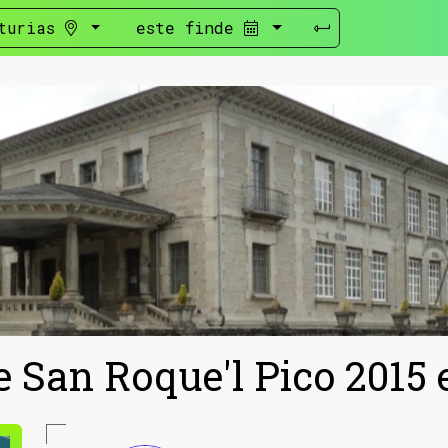
turias
este finde
e San Roque'l Pico 2015 