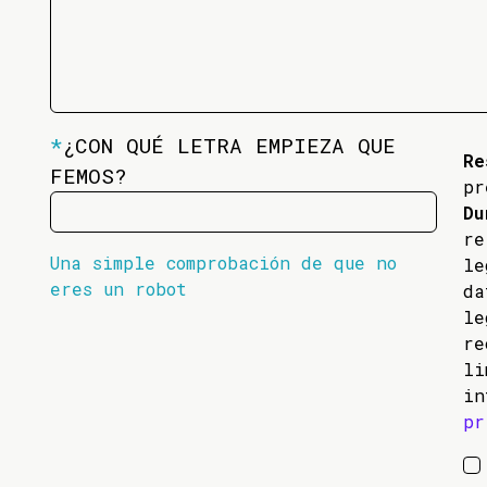
*
¿CON QUÉ LETRA EMPIEZA QUE
Re
FEMOS?
pr
Du
re
Una simple comprobación de que no
l
eres un robot
da
l
re
li
in
pr