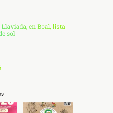
 Llaviada, en Boal, lista
de sol
6
as