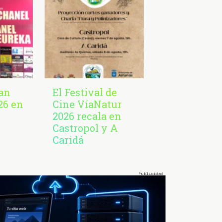
San
El Festival de
26 en
Cine VíaNatur
2026 recala en
Castropol y A
Caridá