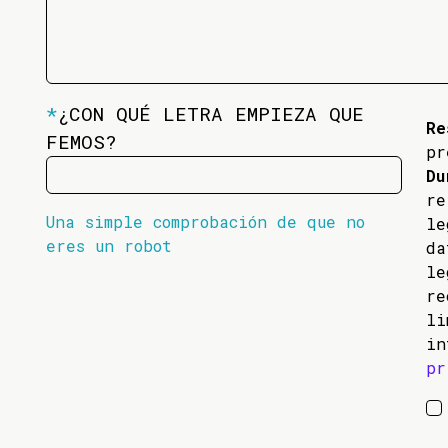
*
¿CON QUÉ LETRA EMPIEZA QUE
Re
FEMOS?
pr
Du
re
Una simple comprobación de que no
l
eres un robot
da
l
re
li
in
pr